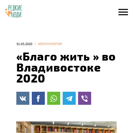
Skip
to
content
31.03.2020
МЕРОПРИЯТИЯ
«Благо жить » во
Владивостоке
2020