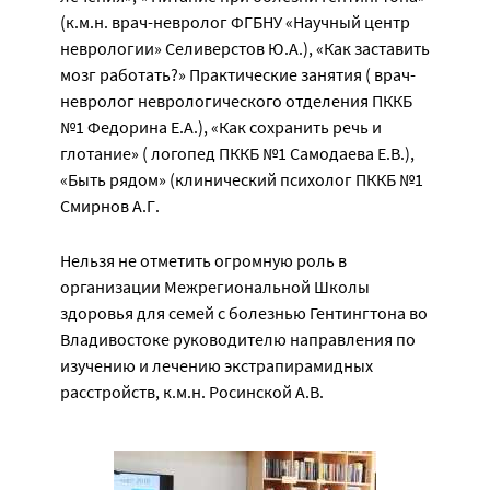
(к.м.н. врач-невролог ФГБНУ «Научный центр
неврологии» Селиверстов Ю.А.), «Как заставить
мозг работать?» Практические занятия ( врач-
невролог неврологического отделения ПККБ
№1 Федорина Е.А.), «Как сохранить речь и
глотание» ( логопед ПККБ №1 Самодаева Е.В.),
«Быть рядом» (клинический психолог ПККБ №1
Смирнов А.Г.
Нельзя не отметить огромную роль в
организации Межрегиональной Школы
здоровья для семей с болезнью Гентингтона во
Владивостоке руководителю направления по
изучению и лечению экстрапирамидных
расстройств, к.м.н. Росинской А.В.