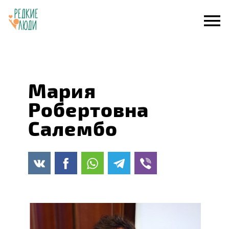
Skip
to
content
Мария
Робертовна
Салембо