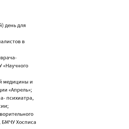
) день для
иалистов в
 врача-
У «Научного
й медицины и
ии «Апрель»;
а- психиатра,
сии;
творительного
 БМЧУ Хосписа