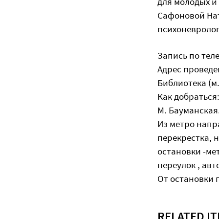
для молодых и 
Сафоновой Нат
психоневролог
Запись по теле
Адрес проведе
Библиотека (м
Как добраться
М. Бауманская.
Из метро напр
перекрестка, 
остановки -ме
переулок , авт
От остановки 
RELATED I