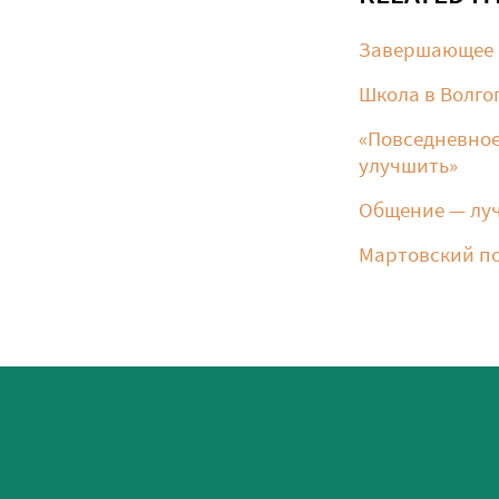
Завершающее м
Школа в Волгог
«Повседневное
улучшить»
Общение — луч
Мартовский по