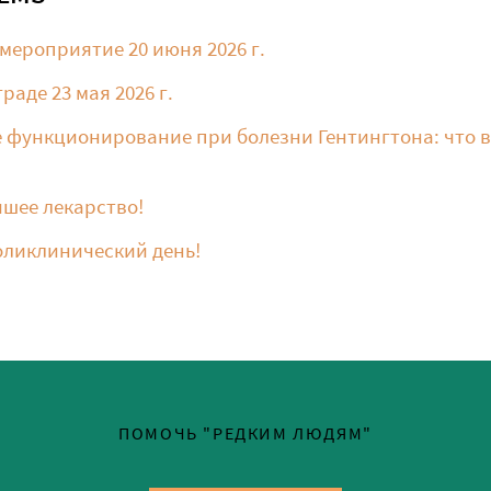
ероприятие 20 июня 2026 г.
раде 23 мая 2026 г.
 функционирование при болезни Гентингтона: что в
шее лекарство!
ликлинический день!
ПОМОЧЬ "РЕДКИМ ЛЮДЯМ"