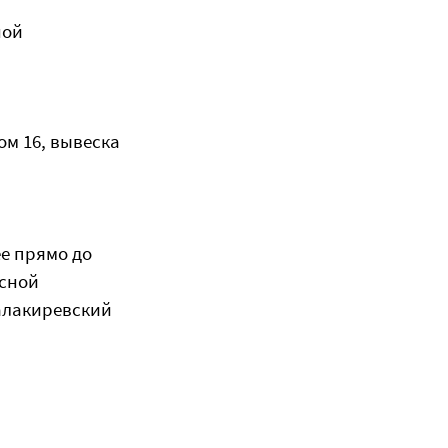
ной
ом 16, вывеска
ее прямо до
усной
Балакиревский