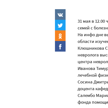
31 мая в 12.0
семей с болез
На инфо дне в
области изуче
Клюшникова Се
невролога выс
центра неврол
Иванова Тимур
лечебной физк
Сосина Дмитри
доцента кафе
Салембо Марии
фонда помощи