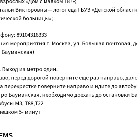
взрослых «Дом с маяком 18+»;
альи Викторовны— логопеда ГБУЗ «Детской област
ической больницы»;
фону: 89104318333
ния мероприятия г. Москва, ул. Большая почтовая, д
. Бауманская)
:
 Выход из метро один.
аво, перед дорогой поверните еще раз направо, дал
на перекрестке поверните направо и идите до автоб
тро Бауманская, необходимо доехать до остановки 
обусы М3, Т88,Т22
пешком 5- минут
TEMS