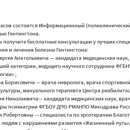
0 часов состоится Информационный (поликлинический
нью Гентингтона.
ы получите бесплатные консультации у лучших спец
ния и лечения болезни Гентингтона:
ргея Анатольевича — кандидата медицинских наук,
шей категории, ведущего научного сотрудника ФГБН
огии» ;
а Борисовича — врача-невролога, врача спортивно
ультуры, мануального терапевта Центра реабилитац
я Николаевича— кандидата медицинских наук, врач
дры психиатрии ФГБОУ ДПО РМАНПО Минздрава Рос
 Робертовны — специалиста по эрготерапии Благо
 людям с нарушениями развития «Жизненный путь»,